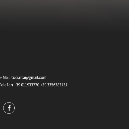
E-Mail:
tuci.rita@gmail.com
Telefon
+39 011933770
+39 3356383137