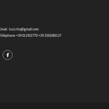
Email :
tuci.rita@gmail.com
Téléphone
+39 011933770
+39 3356383137