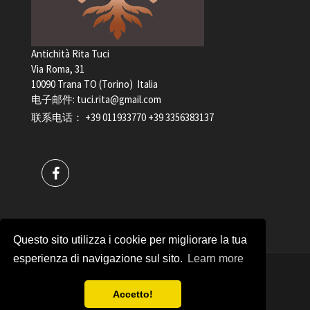
Antichità Rita Tuci
Via Roma, 31
10090 Trana TO (Torino) Italia
电子邮件:
tuci.rita@gmail.com
联系电话：
+39 011933770
+39 3356383137
Questo sito utilizza i cookie per migliorare la tua
esperienza di navigazione sul sito.
Learn more
Antichità Rita Tuci 增值税 04898240017
Accetto!
Copyrights © 2017
Privacy policy