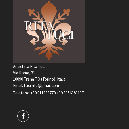
Antichità Rita Tuci
Via Roma, 31
10090 Trana TO (Torino) Italia
Email:
tuci.rita@gmail.com
Telefono
+39 011933770
+39 3356383137