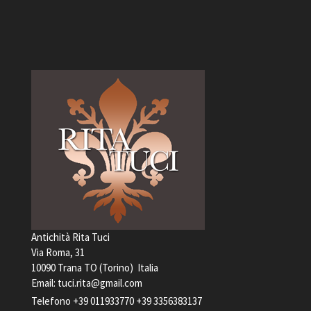
Antichità Rita Tuci
Via Roma, 31
10090 Trana TO (Torino) Italia
Email:
tuci.rita@gmail.com
Telefono
+39 011933770
+39 3356383137